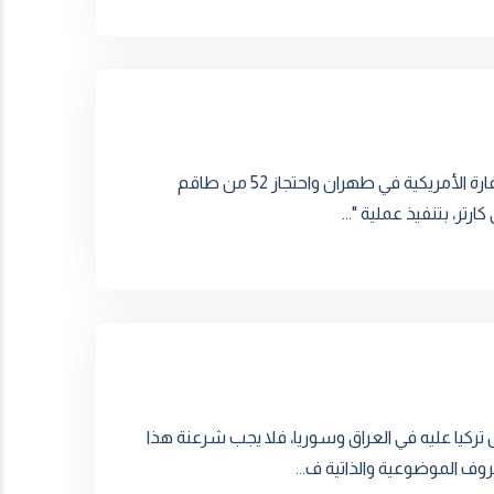
في 24 أبريل/نيسان 1980، وبعد قيام النظام الإيراني باقتحام السفارة الأمريکية في طهران واحتجاز 52 من طاقم
تر، بتنفيذ عملية "...
ركيا عليه في العراق وسوريا، فلا يجب شرعنة هذا
روف الموضوعية والذاتية ف...