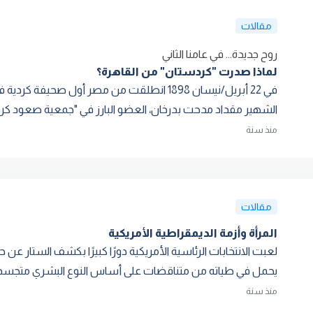
مقالات
روح جديدة... في عامنا الثاني
لماذا صدرت "كردستان" من القاهرة؟
في 22 أبريل/نيسان 1898 انطلقت من مصر أول صحيف
الشهير مقداد مدحت بدرخان، العضو البارز في "جمعية صعود كردس
منذ سنة
مقالات
المرأة وأزمة الديمقراطية الأمريكية
لعبت الانتخابات الرئاسية الأمريكية دورًا كبيرًا بكشف الستار ع
يحمل في طياته من متناقضات على أساس النوع البشري متجسدةً عل
منذ سنة