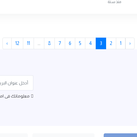
منذ سنة
›
12
11
...
8
7
6
5
4
3
2
1
‹
معلوماتك فى امان