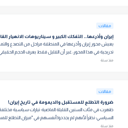
مقالات
إيران وأذرعها… التفكك الكبير و سيناريوهات الانهيار القا
يعيش محور إيران وأذرعها في المنطقة مراحل من التصدع والتمز
تدريجية في هذا المحور، غير أن القليل فقط يعرف الحجم الحقيقي 
منذ سنة
مقالات
ضرورة التطلع للمستقبل والديمومة في تاريخ إيران!
ظهرت في مئات السنين القليلة الماضية؛ تيارات سياسية مختلفة
السياسي؛ نظراً لأنهم لم يجددوا أنفسهم في "ميزان التطلع للمستق
منذ سنة