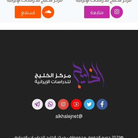
متابعة
استمع
@alkhalejnet
@2021 جميع الحقوق محفوظة - مركز الخليج للدراسات اﻹيرانية