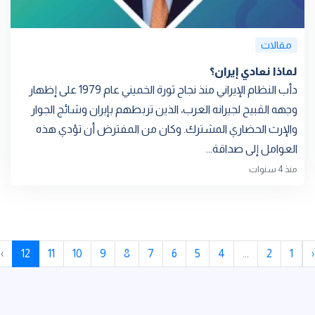
مقالات
لماذا نعادي إيران؟
دأب النظام الإيراني منذ نجاح ثورة الخميني عام 1979 على إظهار
وجهه القبيح لجيرانه العرب، الذين تربطهم بإيران وشائج الجوار
والإرث الحضاري المشترك. وكان من المفترض أن تؤدي هذه
العوامل إلى صداقة...
منذ 4 سنوات
›
12
11
10
9
8
7
6
5
4
...
2
1