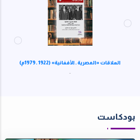
العلاقات «المصرية ـ الأفغانية» (1922 ـ 1979م)
-
بودكاست