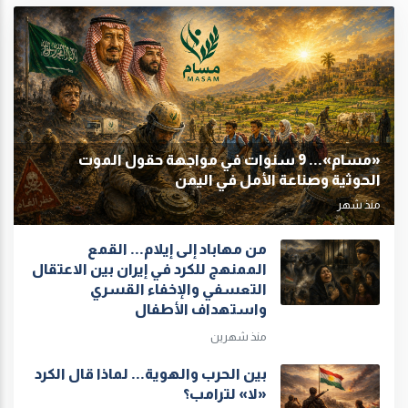
«مسام»... 9 سنوات في مواجهة حقول الموت
الحوثية وصناعة الأمل في اليمن
منذ شهر
من مهاباد إلى إيلام... القمع
الممنهج للكرد في إيران بين الاعتقال
التعسفي والإخفاء القسري
واستهداف الأطفال
منذ شهرين
بين الحرب والهوية... لماذا قال الكرد
«لا» لترامب؟