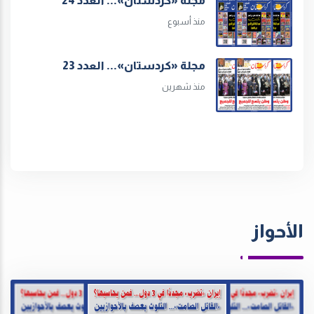
مجلة «كردستان»... العدد 24
منذ أسبوع
مجلة «كردستان»... العدد 23
منذ شهرين
الأحواز