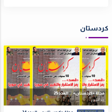
كردستان
مجلة «كردستان»... العدد 25
منذ أسبوع