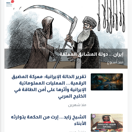
إيران... دولة المشانق المعلقة
منذ أسبوع
تقرير الحالة الإيرانية: معركة المضيق
الرقمية... العمليات المعلوماتية
الإيرانية وأثرها على أمن الطاقة في
الخليج العربي
منذ شهرين
الشيخ زايد... إرث من الحكمة يتوارثه
الأبناء