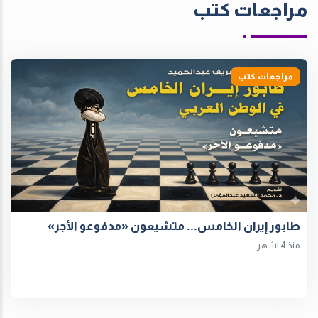
مراجعات كتب
مراجعات كتب
طابور إيران الخامس... متشيعون «مدفوعو الأجر»
منذ 4 أشهر