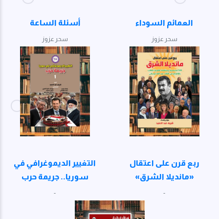
العمائم السوداء
أسئلة الساعة
سحر عزوز
سحر عزوز
ربع قرن على اعتقال
التغيير الديموغرافي في
«مانديلا الشرق»
سوريا.. جريمة حرب
-
-