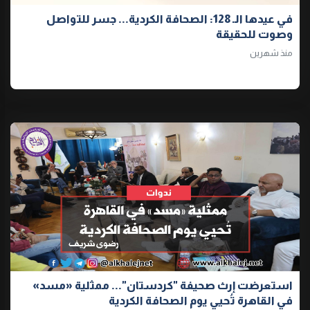
في عيدها الـ 128: الصحافة الكردية... جسر للتواصل
وصوت للحقيقة
منذ شهرين
استعرضت إرث صحيفة "كردستان"... ممثلية «مسد»
في القاهرة تُحيي يوم الصحافة الكردية