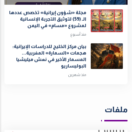
مجلة «شؤون إيرانية» تخصص عددها
الـ (59) لتوثيق التجربة الإنسانية
لمشروع «مسام» في اليمن
منذ أسبوع
بيان مركز الخليج للدراسات الإيرانية:
هجمات «السمارة» المغربية...
المسمار الأخير في نعش ميليشيا
البوليساريو
منذ شهرين
ملفات