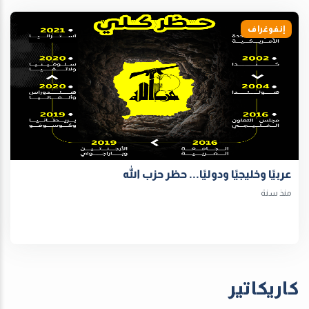
إنفوغراف
عربيًا وخليجيًا ودوليًا... حظر حزب الله
منذ سنة
كاريكاتير