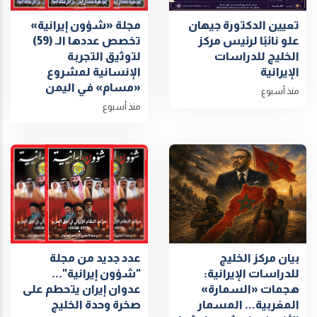
تعيين الدكتورة جيهان
مجلة «شؤون إيرانية»
علو نائبًا لرئيس مركز
تخصص عددها الـ (59)
الخليج للدراسات
لتوثيق التجربة
الإيرانية
الإنسانية لمشروع
«مسام» في اليمن
منذ أسبوع
منذ أسبوع
بيان مركز الخليج
عدد جديد من مجلة
للدراسات الإيرانية:
"شؤون إيرانية"...
هجمات «السمارة»
عدوان إيران يتحطم على
المغربية... المسمار
صخرة وحدة الخليج