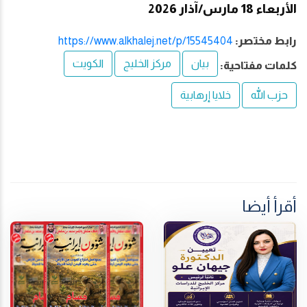
الأربعاء 18 مارس/آذار 2026
رابط مختصر:
https://www.alkhalej.net/p/15545404
بيان
مركز الخليج
الكويت
كلمات مفتاحية:
حزب الله
خلايا إرهابية
أقرأ أيضا