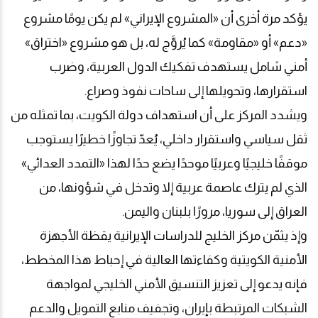
يؤكد مرة أخرى أن «المشروع الإيراني» لم يكن يومًا مشروع
«دعم» أو «مقاومة» كما يُروَّج له، بل هو مشروع «اختراق»
أمني شامل يستهدف تفكيك الدول العربية، وضرب
استقرارها، وتحويلها إلى ساحات نفوذ وصراع.
ويشدد المركز على أن استهداف دولة الكويت، بما تمثله من
ثقل سياسي واستقرار داخلي، يُعدّ تجاوزًا خطيرًا يستوجب
موقفًا خليجيًا وعربيًا موحدًا يضع حدًا لهذا «التمدد العدائي»
الذي لم يترك عاصمة عربية إلا وتدخل في شؤونها، من
العراق إلى سوريا، مرورًا بلبنان واليمن.
وإذ يثمّن مركز الخليج للدراسات الإيرانية يقظة الأجهزة
الأمنية الكويتية وكفاءتها العالية في إحباط هذا المخطط،
فإنه يدعو إلى تعزيز التنسيق الأمني الخليجي لمواجهة
الشبكات المرتبطة بإيران، وتجفيف منابع التمويل والدعم