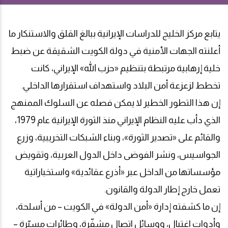
يتابع مركز الخليج للدراسات الإيرانية ببالغ القلق والاستنكار ما
أعلنته الجهات الأمنية في دولة الكويت الشقيقة عن ضبط
خلية إرهابية مرتبطة بتنظيم «حزب الله» الإيراني، كانت
تخطط لزعزعة أمن البلاد واستهداف استقرارها الداخلي.
إن هذا التطور الخطير لا يمكن فصله عن السلوك الممنهج
الذي دأب عليه النظام الإيراني منذ الثورة الإيرانية عام 1979،
والقائم على «تصدير الثورة»، وبناء الشبكات التخريبية، وزرع
الجواسيس، ونشر الفوضى داخل الدول العربية، وتقويض
مؤسساتها من الداخل عبر «أذرع عقائدية» واستخباراتية
تعمل خارج إطار الدولة والقانون.
إن ما كشفته إدارة «أمن الدولة» في الكويت – من أسلحة،
وأدوات اغتيال، ووسائل اتصال مشفّرة، وطائرات مسيّرة –