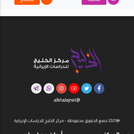
@alkhalejnet
@2021 جميع الحقوق محفوظة - مركز الخليج للدراسات اﻹيرانية