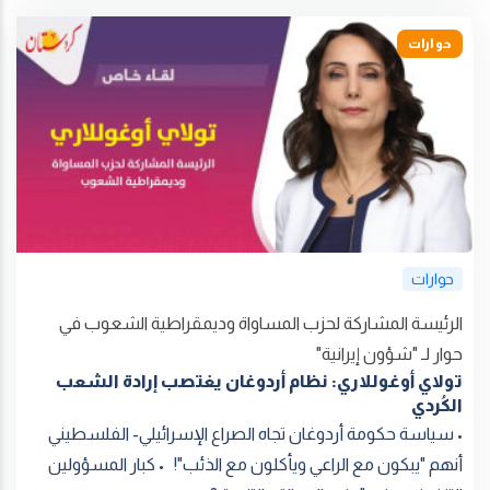
حوارات
حوارات
الرئيسة المشاركة لحزب المساواة وديمقراطية الشعوب في
حوار لـ "شؤون إيرانية"
تولاي أوغوللاري: نظام أردوغان يغتصب إرادة الشعب
الكُردي
• سياسة حكومة أردوغان تجاه الصراع الإسرائيلي- الفلسطيني
أنهم "يبكون مع الراعي ويأكلون مع الذئب"! • كبار المسؤولين