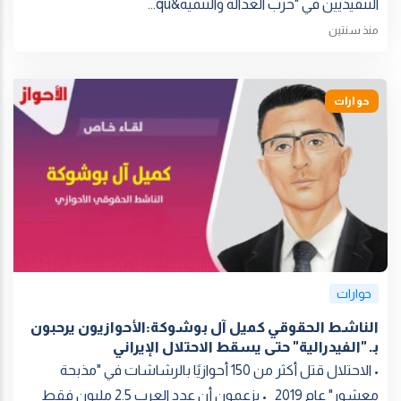
التنفيذيين في "حزب العدالة والتنمية&qu...
منذ سنتين
حوارات
حوارات
الناشط الحقوقي كميل آل بوشوكة:الأحوازيون يرحبون
بـ "الفيدرالية" حتى يسقط الاحتلال الإيراني
• الاحتلال قتل أكثر من 150 أحوازيًا بالرشاشات في "مذبحة
معشور" عام 2019 • يزعمون أن عدد العرب 2.5 مليون فقط