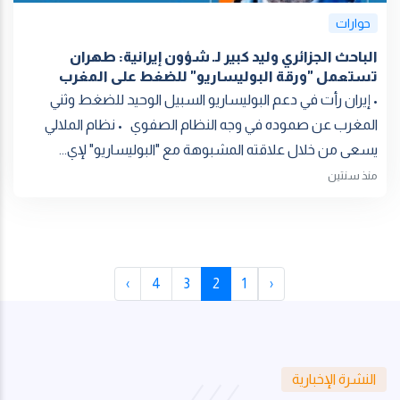
حوارات
الباحث الجزائري وليد كبير لـ شؤون إيرانية: طهران
تستعمل "ورقة البوليساريو" للضغط على المغرب
• إيران رأت في دعم البوليساريو السبيل الوحيد للضغط وثني
المغرب عن صموده في وجه النظام الصفوي • نظام الملالي
يسعى من خلال علاقته المشبوهة مع "البوليساريو" لإي...
منذ سنتين
›
4
3
2
1
‹
النشرة الإخبارية