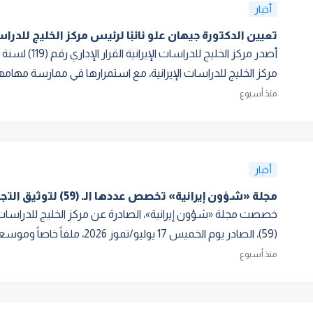
أخبار
تعيين الدكتورة جيهان علو نائبًا لرئيس مركز الخليج للدراس
مركز الخليج للدراسات الإيرانية، مع استمرارها في ممارسة مهامها ر
منذ أسبوع
أخبار
مجلة «شؤون إيرانية» تخصص عددها الـ (59) لتوثيق التجربة الإنسانية لمشروع «مسام» في اليمن
خصصت مجلة «شؤون إيرانية»، الصادرة عن مركز الخليج للدراسات ا
(59)، الصادر يوم الخميس 17 يوليو/تموز 2026، ملفاً خاصاً وموسعاً لتسليط...
منذ أسبوع