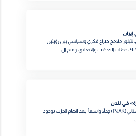
إيران
تتبلور ملامح صراع فكري وسياسي بين رؤيتين
يك خطاب التعصّب والانغلاق، وفتح ال...
ة» في لندن
أثار بيان صادر عن لجنة العلاقات الخارجية لحزب الحياة الحرة الكردستاني (PJAK) جدلاً واسعاً، بعد اتهام الحزب بوجود
..