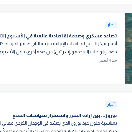
أخبار
تصاعد عسكري وصدمة اقتصادية عالمية في الأسبوع الثا
أصدر مركز الخليج للدراسات الإيرانية تقريره الثاني «دفتر الحرب»،
جهة، والولايات المتحدة و(إسرائيل) من جهة أخرى، خلال الأسبوع ا
منذ 4 أشهر
أخبار
نوروز... بين إرادة التحرر واستمرار سياسات القمع
بمناسبة حلول عيد نوروز، الذي يجسّد في الوجدان الكردي معاني ال
مركز الخليج للدراسات الإيرانية (وحدة الدراسات الكُردية و مجلة كُر