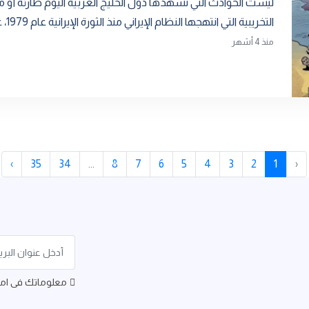
ليست الحوادث التي تشهدها دول الخليج العربية اليوم طارئة أو
التخريبية التي انتهجها النظام الإيراني منذ الثورة الإيرانية عام 1979، عبر أدوات مباشرة و...
منذ 4 أشهر
›
35
34
...
8
7
6
5
4
3
2
1
‹
معلوماتك فى امان