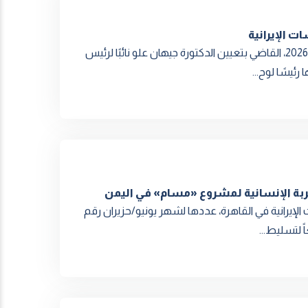
ات الإيرانية
أصدر مركز الخليج للدراسات الإيرانية القرار الإداري رقم (119) لسنة 2026، القاضي بتعيين الدكتورة جيهان علو نائبًا لرئيس
ئيسًا لوح...
لإيرانية في القاهرة، عددها لشهر يونيو/حزيران رقم