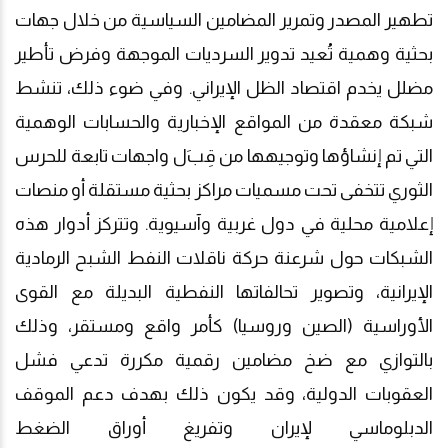
تطهير المصدر وتمرير المضامين السياسية من خلال جهات
بحثية وهمية تُعيد تدوير السرديات الموجهة وفرض تأطير
مضلل يخدم اقتصاد الظل الإيراني. وفي ضوء ذلك، تنشط
شبكة معقدة من المواقع الإخبارية والحسابات الوهمية
التي تم إنشاؤها وتوجيهها من قِب
ل واجهات تابعة للحرس
الثوري تتخفى تحت مسميات مراكز بحثية مستقلة أو منصات
إعلامية محلية في دول غربية وآسيوية. وتتركز أدوار هذه
الشبكات حول شرعنة حركة ناقلات النفط الشبح الرمادية
الإيرانية، وتصوير تحالفاتها النفطية البديلة مع القوى
الأوراسية (الصين وروسيا) كأمر واقع ومستقر، وذلك
بالتوازي مع ضخ مضامين رقمية مكررة تدعي فشل
العقوبات الدولية، وقد يكون ذلك بهدف دعم الموقف
الدبلوماسي لإيران وتفريغ أوراق الضغط