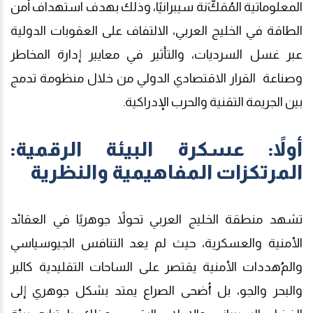
المعلوماتية المُمَكّ
نة سيبرانيًا، وذلك بهدف استهداف أمن
الطاقة في الخليج العربي، الالتفاف على العقوبات الدولية
عبر غسل السرديات، والتأثير في معايير إدارة المخاطر
وصناعة
القرار الاقتصادي الد
و
لي
من خلال منظومة تدمج
بين الجريمة التقنية وا
لحرب الإدراكية.
أولاً: عسكرة البيئة الرقمية:
المرتكزات المفاهيمية والنظرية
تشهد منطقة الخليج العربي تحولاً جوهريًا في العقائد
الأمنية والعسكرية، حيث لم يعد التنافس الجيوسياسي
والم
هددات الأمنية يقتصر على الساحات التقليدية كالبر
والبحر والجو، بل أ
ضحى الصراع يمتد بشكل
جوهري
إلى