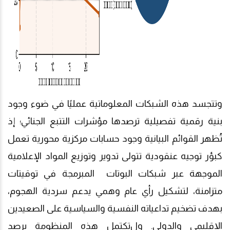
وتتجسد هذه الشبكات المعلوماتية عمليًا في ضوء وجود
بنية رقمية تفصيلية ترصدها مؤشرات التتبع الجنائي؛ إذ
تُظهر القوائم البيانية وجود حسابات مركزية محورية تعمل
كبؤر توجيه عنقودية تتولى تدوير وتوزيع المواد الإعلامية
الموجهة عبر شبكات البوتات
المبرمجة
في توقيتات
متزامنة
،
لتشكيل رأي عام وهمي يدعم سردية الهجوم،
بهدف تضخيم تداعياته النفسية والسياسية على الصعيدين
الإقليمي والدولي
.
و
ل
تكتمل هذه المنظومة برصد