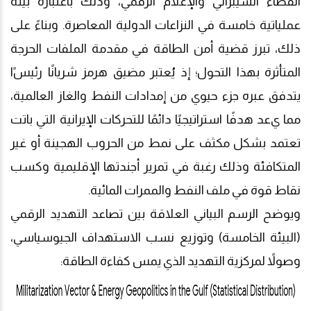
الفضاء السيبراني والإعلام الرقمي، وذلك باعتباره بيئة
عملياتية خامسة في النزاعات الدولية المعاصرة. وبناءً على
ذلك، تبرز قضية أمن الطاقة في مقدمة الملفات الحرجة
المتأثرة بهذا التحول؛ إذ يُعتبر مضيق هرمز شريانًا رئيس
ا
يتدفق عبره جزء حيوي من إمدادات النفط والغاز العالمية،
مما ي
عد
هدفًا استراتيجيًا دائمًا للتحركات الإيرانية التي باتت
تعتمد بشكل مكثف على نمط من الحروب الهجينة أو غير
المتكافئة وذلك رغبة في تمرير أجندتها الإقليمية وكسب
نقاط قوة في ملف النفط والممرات المائية.
ويوضح الرسم البياني العلاقة بين تصاعد التهديد الرقمي
(البيئة الخامسة) وتوزيع نسب الاستهداف
الجيوسياسي،
وصولاً لمركزية التهديد الذي يمس كفاءة الطاقة: