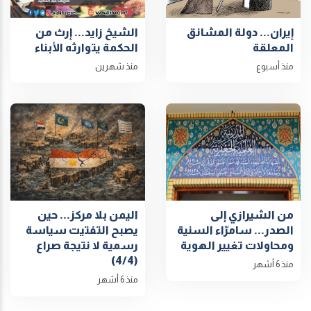
إيران... دولة المشانق
الشيخ زايد... إرث من
المعلقة
الحكمة يتوارثه الأبناء
منذ أسبوع
منذ شهرين
من الشيرازي إلى
اليمن بلا مركز... حين
الصدر... سامرّاء السنية
يصبح التفتيت سياسة
ومحاولات تغيير الهوية
رسمية لا نتيجة صراع
(4/4)
منذ 6 أشهر
منذ 6 أشهر