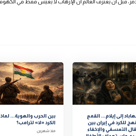
دمّر، قبل أن يعترف العالم أن الإرهاب لا يعيش فقط في الكهوف.
باد إلى إيلام... القمع
بين الحرب والهوية... لماذا
هج للكرد في إيران بين
الكرد «لا» لترامب؟
قال التعسفي والإخفاء
منذ شهرين
ري واستهداف الأطفال