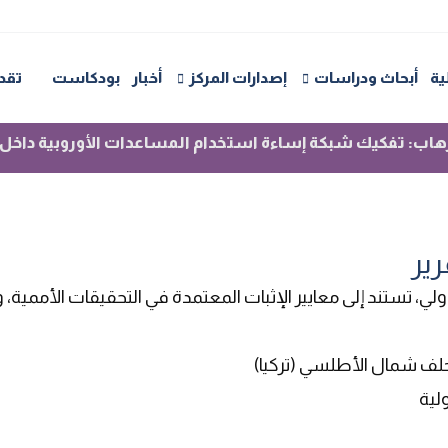
ركية
ية
أبحاث ودراسات
إصدارات المركز
أخبار
بودكاست
تقد
لإرهاب: تفكيك شبكة إساءة استخدام المساعدات الأوروبية داخ
رير
ولي، تستند إلى معايير الإثبات المعتمدة في التحقيقات الأممية، 
حلف شمال الأطلسي (تركيا)
لية