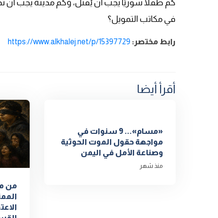
كم طفلًا سوريًا يجب أن يُقتل، وكم مدينة يجب أن تُ
في مكاتب التمويل؟
رابط مختصر:
https://www.alkhalej.net/p/15397729
أقرأ أيضا
«مسام»... 9 سنوات في
مواجهة حقول الموت الحوثية
وصناعة الأمل في اليمن
منذ شهر
من مها
الممن
الاعت
القس