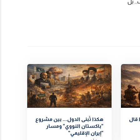
.. بل
 قال
هكذا تُبنى الدول... بين مشروع
"باكستان النووي" ومسار
"إيران الإقليمي"