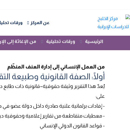
المؤسسات الت
عن المركز
ورقات تحليل
إسراء حبيب
-
27 يناير 2026
- 438 قراءة
الرئيسية
ورقات تحليلية
من الإغاثة إلى ا
من العمل الإنساني إلى إدارة العنف المنظّم
أولًا: الصفة القانونية وطبيعة التق
يُعدّ هذا التقرير وثيقة حقوقية–قانونية ذات طابع د
على
:
- إفادات برلمانية علنية صادرة داخل دولة عضو في 
- معطيات متقاطعة من تقارير إعلامية وحقوقية دو
- قواعد القانون الدولي الإنساني