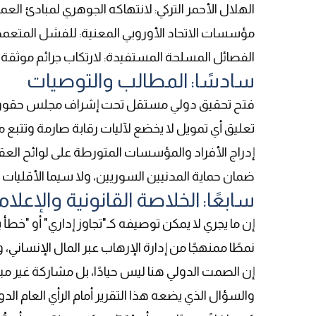
الهلال الأحمر التركي: لانتهاكه الجوهري لمبادئ العم
مؤسسات الاتحاد الأوروبي المعنية: للفشل المتعمد 
الفصائل المسلحة المستفيدة: لارتكاب جرائم موثقة 
سادسًا: المطالب والتوصيات
فتح تحقيق دولي مستقل تحت إشراف مجلس حقوق ال
تعليق أي تمويل لا يخضع لآليات رقابة صارمة وتتبع
إدراج الأفراد والمؤسسات المتورطة على لوائح العق
ضمان حماية المدنيين السوريين، ولا سيما الأقليات ا
سابعًا: الخلاصة القانونية والإعلام
إن ما يجري لا يمكن توصيفه كـ"تجاوز إداري" أو "خطأ 
نمطًا ممنهجًا من إدارة الإرهاب عبر المال الإنساني
إن الصمت الدولي هنا ليس حيادًا، بل مشاركة غير مب
والسؤال الذي يضعه هذا التقرير أمام الرأي العام الدو