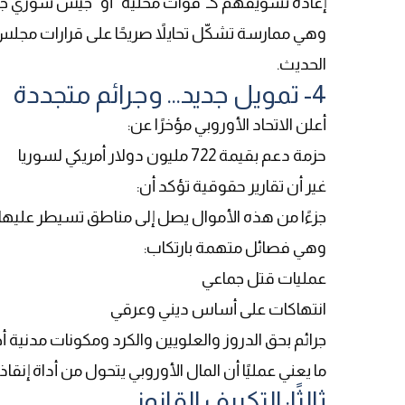
إعادة تسويقهم كـ"قوات محلية" أو "جيش سوري جد
وهي ممارسة تشكّل تحايلاً صريحًا على قرارات مجلس
الحديث
.
4- تمويل جديد... وجرائم متجددة
أعلن الاتحاد الأوروبي مؤخرًا عن
:
حزمة دعم بقيمة 722 مليون دولار أمريكي لسوريا
غير أن تقارير حقوقية تؤكد أن
:
جزءًا من هذه الأموال يصل إلى مناطق تسيطر عليها 
وهي فصائل متهمة بارتكاب
:
عمليات قتل جماعي
انتهاكات على أساس ديني وعرقي
جرائم بحق الدروز والعلويين والكرد ومكونات مدنية أ
ما يعني عمليًا أن المال الأوروبي يتحول من أداة إنقا
ثالثًا: التكييف القانوني