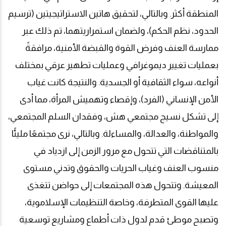
المنطقة أكثر. وبالتالي، لتحقيق هاتين الاستراتيجيتين (ترسيم
الحدود، نظم الحكم)، ولضمان استمراريتهما، تم ذلك عبر
ممارسة العنف وفرض القوة والقبضة الأمنية، مرافقةً
بعمليات تغيير ديموغرافي وعمليات تطهير عرقي بمختلف
أنواعه، سواء الثقافية أو الجسدية. والنتيجة كانت غياب
الأمن الإنساني (الفرد)، وإقصاء وتهميش المرأة، مما أدى
إلى تشكل نسيج مجتمعي هش، وفقدان السلم المجتمعي،
والمواطنة، والعدالة، والمساءلة. وبالتالي، نرى مجتمعًا مليئًا
بالمتناقضات التي تتحول مع مرور الزمن إلى ازدياد في
منسوب العنف وغياب الحريات والحقوق وتدني مستوى
المعيشة. وتتحول هذه المجتمعات إلى حواضن تتغذى
عليها القوى المتطرفة، وخاصة التنظيمات الإسلاموية،
وتصبح موطئ قدم لدول ذات أطماع ومشاريع توسعية