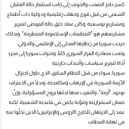
كسر حاجز الصمت والخوف، إلى جانب استثمار حالة الغليان
الشعبي من قبل قوى وجهات إقليمية ودولية ذات أطماع
ومشاريع توسعية. وكان عماد خلق حالة الفوضى لتمرير
مشاريعهم هو "التنظيمات الإسلاموية المتطرفة". وبذلك،
خرجت سوريا من إطارها المحلي إلى الإقليمي والدولي،
وتمت مصادرة القرار السوري كليًا، وتحولت سوريا إلى مجرد
أداة لتمرير سياسات وأجندات خارجية
.
سوريا، سواء من قبل النظام السابق، الذي حاول اختزال
الأزمة السورية في الإرهاب ومكافحته، وبدلًا من الاعتراف
بوجود "أزمة"، والتقرب منها لحلها بروح المسؤولية، وإنّ
ضمان استمراريته وقوّته يكمن في قاعدته الشعبية، لكنه
عمد إلى الارتهان للخارج (الروس والإيرانيين) الذين تخلّوا عنه
في نهاية المطاف.