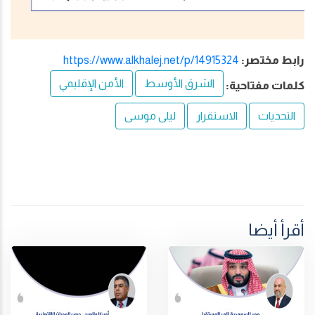
رابط مختصر:
https://www.alkhalej.net/p/14915324
الشرق الأوسط
الأمن الإقليمي
كلمات مفتاحية:
التحديات
الاستقرار
ليلى موسى
أقرأ أيضا