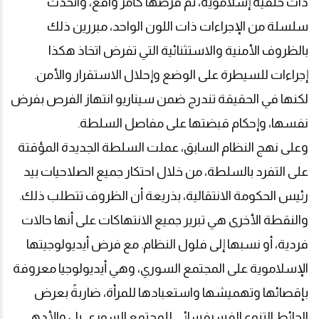
ذات خلفية إسلاموية، تم فرضها كأمر واقع، واتُّخذت
سلسلة من الإجراءات ذات اللون الواحد، مبررين ذلك
بالظروف الأمنية والاستثنائية التي تفرض اتخاذ هكذا
إجراءات للسيطرة على الوضع وإحلال الاستقرار والأمن.
لكنها في الحقيقة تندرج ضمن سيناريو انتهاز الفرص بفرض
نفسها، وإحكام قبضتها على مفاصل السلطة
.
وعلى نهج النظام السابق، عملت السلطة الجديدة المؤقتة
على التفرد بالسلطة، من خلال احتكار جميع الصلاحيات بيد
رئيس الحكومة الانتقالية، بذريعة أن الظروف تتطلب ذلك.
والنقطة الأخرى هي تبرير جميع الانتهاكات على أنها حالات
فردية، أو نسبها إلى فلول النظام. مع فرض أيديولوجيتها
الإسلاموية على المجتمع السوري، وهي أيديولوجيا معروفة
بإقصائها وتهميشها واستعبادها للمرأة، ضاربةً بعرض
الحائط التنوع الفسيفسائي للمجتمع السوري. بل والأدهى