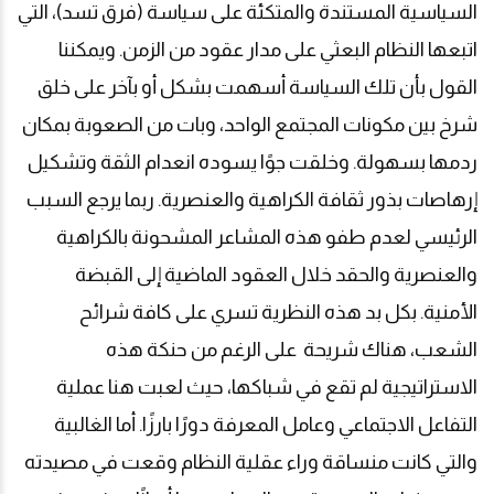
السياسية المستندة والمتكئة على سياسة (فرق تسد)، التي
اتبعها النظام البعثي على مدار عقود من الزمن. ويمكننا
القول بأن تلك السياسة أسهمت بشكل أو بآخر على خلق
شرخ بين مكونات المجتمع الواحد، وبات من الصعوبة بمكان
ردمها بسهولة. وخلقت جوًا يسوده انعدام الثقة وتشكيل
إرهاصات بذور ثقافة الكراهية والعنصرية. ربما يرجع السبب
الرئيسي لعدم طفو هذه المشاعر المشحونة بالكراهية
والعنصرية والحقد خلال العقود الماضية إلى القبضة
الأمنية. بكل بد هذه النظرية تسري على كافة شرائح
الشعب، هناك شريحة على الرغم من حنكة هذه
الاستراتيجية لم تقع في شباكها، حيث لعبت هنا عملية
التفاعل الاجتماعي وعامل المعرفة دورًا بارزًا. أما الغالبية
والتي كانت منساقة وراء عقلية النظام وقعت في مصيدته