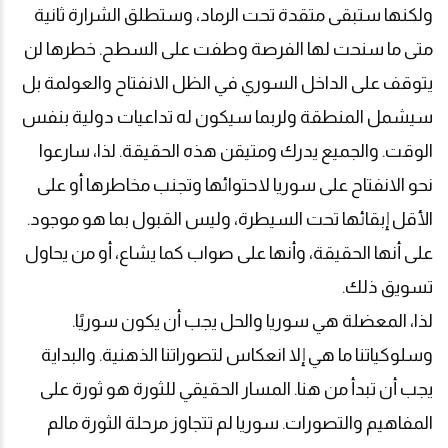
ولكنها ستبقى متقدة تحت الرماد، وستطلق الشرارة ثانية
متى ما سنحت لها الفرصة وطفت على السطح. خطرها لن
يتوقف على الداخل السوري في الظل الانفتاح والعولمة بل
سيشمل المنطقة ولربما سيكون له تداعيات دولية بنفس
الوقت. والجميع يدرك ومتيقن هذه الحقيقة. لذا، سارعوا
نحو الانفتاح على سوريا لاحتوائها وتجنب مخاطرها أو على
الأقل إبقائها تحت السيطرة، وليس القبول بما هو موجود.
على أنها الحقيقة، وأنها على صواب كما يشاع، أو من يحاول
تسويق ذلك
.
لذا، المعضلة هي سوريا والحل يجب أن يكون سوريًا.
وسلوكياتنا ما هي إلا انعكاس لتصوراتنا الذهنية. والبداية
يجب أن تبدأ من هنا. المسار الحقيقي للثورة هو ثورة على
المفاهيم والتصورات. سوريا لم تتجاوز مرحلة الثورة مالم