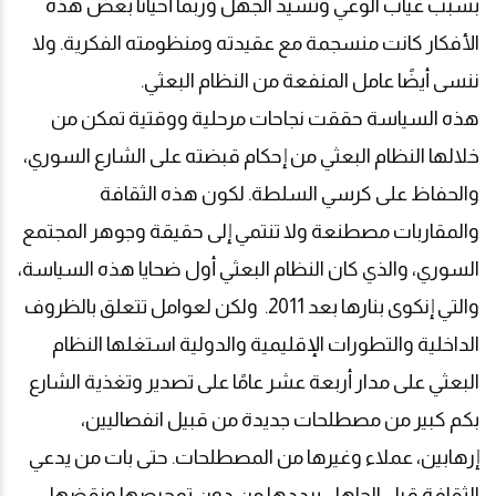
بسبب غياب الوعي وتسيد الجهل وربما أحيانًا بعض هذه
الأفكار كانت منسجمة مع عقيدته ومنظومته الفكرية. ولا
ننسى أيضًا عامل المنفعة من النظام البعثي
.
هذه السياسة حققت نجاحات مرحلية ووقتية تمكن من
خلالها النظام البعثي من إحكام قبضته على الشارع السوري،
والحفاظ على كرسي السلطة. لكون هذه الثقافة
والمقاربات مصطنعة ولا تنتمي إلى حقيقة وجوهر المجتمع
السوري، والذي كان النظام البعثي أول ضحايا هذه السياسة،
والتي إنكوى بنارها بعد 2011. ولكن لعوامل تتعلق بالظروف
الداخلية والتطورات الإقليمية والدولية استغلها النظام
البعثي على مدار أربعة عشر عامًا على تصدير وتغذية الشارع
بكم كبير من مصطلحات جديدة من قبيل انفصاليين،
إرهابين، عملاء وغيرها من المصطلحات. حتى بات من يدعي
الثقافة قبل الجاهل يرددها من دون تمحيصها ونقضها.