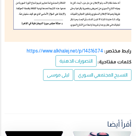
رابط مختصر:
https://www.alkhalej.net/p/14816874
التصورات الذهنية
كلمات مفتاحية:
النسيج المجتمعي السوري
ليلى موسى
أقرأ أيضا