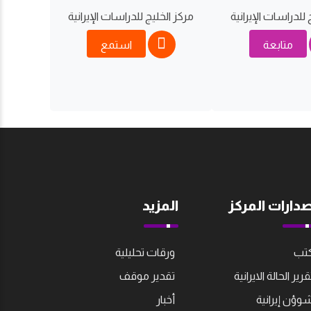
 للدراسات اﻹيرانية
مركز الخليج للدراسات اﻹيرانية
متابعة
استمع
صدارات المركز
المزيد
تب
ورقات تحليلية
قرير الحالة الايرانية
تقدير موقف
وؤن إيرانية
أخبار