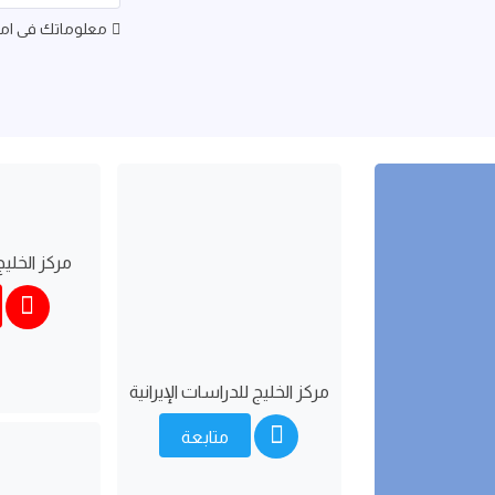
معلوماتك فى امان
مركز الخليج
مركز الخليج للدراسات اﻹيرانية
متابعة