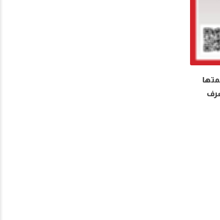
متها
عرف