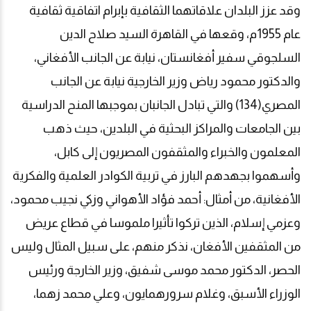
وقد عزز البلدان علاقاتهما الثقافية بإبرام اتفاقية ثقافية
عام 1955م، وقعها في القاهرة السيد صلاح الدين
السلجوقي سفير أفغانستان، نيابة عن الجانب الأفغاني،
والدكتور محمود رياض وزير الخارجية نيابة عن الجانب
المصري(134) والتي تبادل الجانبان بموجبها المنح الدراسية
بين الجامعات والمراكز البحثية في البلدين، حيث ذهب
المعلمون والخبراء والمثقفون المصريون إلى كابل،
وأسهموا بجهدهم البارز في تربية الكوادر العلمية والفكرية
الأفغانية، من أمثال: أحمد فؤاد الأهواني وزكي نجيب محمود،
وعزمي إسلام، الذين تركوا تأثيرا ملموسا في قطاع عريض
من المثقفين الأفغان، نذكر منهم، على سبيل المثال وليس
الحصر، الدكتور محمد موسى شفيق، وزير الخارجة ورئيس
الوزراء الأسبق، وغلام سرورهمایون، وعلي محمد زهما،