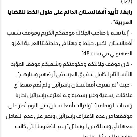
(127)
رابعًا: تأييد أفغانستان الدائم على طول الخط للقضايا
العربية".
- "إننا نعلم يا صاحب الجلالة موقفكم الكريم وموقف شعب
أفغانستان الكبير، حينما واجهنا في منطقتنا العربية الغزو
الصهيوني في سنة 48".
- كان موقف جلالتكم وحكومتكم وشعبكم موقف المؤيد
التأييد التام الكامل لحقوق العرب في أرضهم وديارهم".
- حيث "لم تعترف أفغانستان بإسرائيل ولم تُقم معها أي
علاقات رسمية وغير رسمية ولم تعترف بإسرائيل تجاريا
وسياسيا وثقافيا". "ولازالت أفغانستان حتى اليوم تُصر على
موقفها من عدم الاعتراف بإسرائيل وتصر على عدم التعامل
معها بأي وسيلة من الوسائل" رغم الضغوط التي كانت
تمارسها إسرائيل عليها.