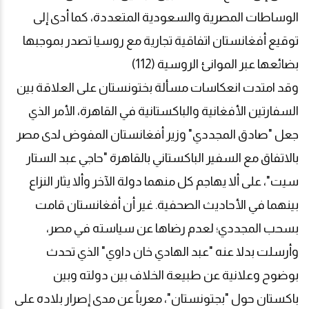
الوساطات المصرية والسعودية المتعددة، كما أدى إلى
توقيع أفغانستان اتفاقية تجارية مع روسيا تصدر بموجبها
بضائعها عبر الموانئ الروسية (112)
وقد امتدت انعكاسات مسألة بختونستان على العلاقة بين
السفارتين الأفغانية والباكستانية في القاهرة، الأمر الذي
جعل "صادق المجددي" وزير أفغانستان المفوض لدى مصر
بالاتفاق مع السفير الباكستاني بالقاهرة "حاجي عبد الستار
سيت"، على ألا يهاجم كل منهما دولة الآخر وألا يثار النزاع
بينهما في الأحاديث الصحفية. غير أن أفغانستان قامت
بسحب المجددي؛ لعدم رضاها عن سياسته في مصر،
وأرسلت بدلا عنه "عبد الهادي خان داوي" الذي تحدث
بوضوح وعلانية عن طبيعة الخلاف بين دولته وبين
باكستان حول "بجتونستان"، معرباً عن مدى إصرار بلاده على