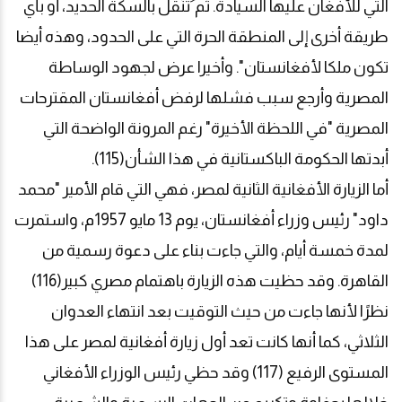
التي للأفغان عليها السيادة. ثم ُتنُقل بالسكة الحديد، أو بأي
طريقة أخرى إلى المنطقة الحرة التي على الحدود، وهذه أيضا
تكون ملكا لأفغانستان". وأخيرا عرض لجهود الوساطة
المصرية وأرجع سبب فشلها لرفض أفغانستان المقترحات
المصرية "في اللحظة الأخيرة" رغم المرونة الواضحة التي
أبدتها الحكومة الباكستانية في هذا الشأن(115).
أما الزيارة الأفغانية الثانية لمصر، فهي التي قام الأمير "محمد
داود" رئيس وزراء أفغانستان، يوم 13 مايو 1957م، واستمرت
لمدة خمسة أيام، والتي جاءت بناء على دعوة رسمية من
القاهرة. وقد حظيت هذه الزيارة باهتمام مصري كبير(116)
نظرًا لأنها جاءت من حيث التوقيت بعد انتهاء العدوان
الثلاثي، كما أنها كانت تعد أول زيارة أفغانية لمصر على هذا
المستوى الرفيع (117) وقد حظي رئيس الوزراء الأفغاني