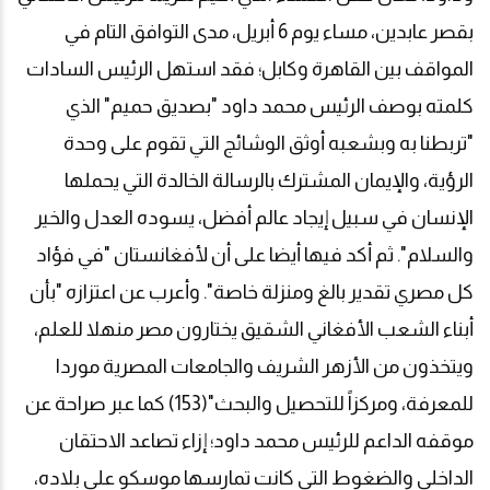
بقصر عابدين، مساء يوم 6 أبريل، مدى التوافق التام في
المواقف بين القاهرة وكابل؛ فقد استهل الرئيس السادات
كلمته بوصف الرئيس محمد داود "بصديق حميم" الذي
"تربطنا به وبشعبه أوثق الوشائج التي تقوم على وحدة
الرؤية، والإيمان المشترك بالرسالة الخالدة التي يحملها
الإنسان في سبيل إيجاد عالم أفضل، يسوده العدل والخير
والسلام". ثم أكد فيها أيضا على أن لأفغانستان "في فؤاد
كل مصري تقدير بالغ ومنزلة خاصة". وأعرب عن اعتزازه "بأن
أبناء الشعب الأفغاني الشقيق يختارون مصر منهلا للعلم،
ويتخذون من الأزهر الشريف والجامعات المصرية موردا
للمعرفة، ومركزاً للتحصيل والبحث"(153) كما عبر صراحة عن
موقفه الداعم للرئيس محمد داود؛ إزاء تصاعد الاحتقان
الداخلي والضغوط التي كانت تمارسها موسكو على بلاده،