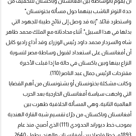
أن يقوم بالوساطة بين أفغانستان وباكستان للتخفيف من
حدة التوتر الناشب بينهما حول مسألة بختونستان"
واستطرد قائلا: "إنه قد وصل إلى نتائج طيبة للجهود التي
بذلها في هذا السبيل". أثناء محادثاته مع الملك محمد ظاهر
شاه والسردار محمد داود رئيس الوزراء. وقد أذاع راديو كابل
أن أفغانستان على استعداد لقبول وساطة مصر لتسوية
النزاع بينها وبين باكستان في حالة ما إذا قبلت الأخيرة
مقترحات الرئيس جمال عبد الناصر(110).
وكانت مشكلة بختونستان أو بشتونستان من أهم القضايا
التي واجهت سياسة أفغانستان الخارجية بعد الحرب
العالمية الثانية، وهي المسألة الخلافية ظهرت بين
أفغانستان وباكستان، من جرّاء تقسيم شبه القارة الهندية
بموجب خط ديوراند الحدودي (111) الذي أصبح، منذ عام
1893م، خطا فاصلا بين أفغانستان والهند، بطول 2640