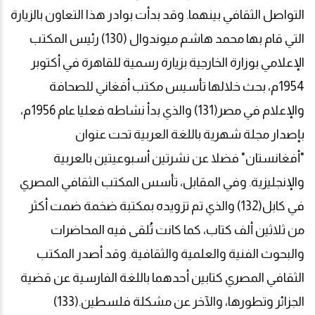
التواصل الثقافي بينهما. وقد بدأت بوادر هذا التعاون بالزيارة
التي قام بها محمد هاشم ميوندوال (130) رئيس المكتب
الإعلامي بوزارة الخارجية بزيارة رسمية للقاهرة في أكتوبر
1954م، بحث خلالها تأسيس مكتب أفغاني للصحافة
والإعلام في مصر(131) والذي بدأ نشاطه فعليا عام 1956م،
بإصدار مجلة شهرية باللغة العربية تحت عنوان
"أفغانستان" فضلا عن نشرتين أسبوعيتين بالعربية
والإنجليزية. وفي المقابل، تأسس المكتب الثقافي المصري
في كابل(132) والذي تم تزويده بمكتبة ضخمة ضمت أكثر
من ثلاثين ألف كتاب، كما كانت تُلقى فيه المحاضرات
والبحوث الفنية والعلمية والثقافية. وقد أصدر المكتب
الثقافي المصري كتابين أحدهما باللغة الفارسية عن قضية
الجزائر وتطورها، والآخر عن مشكلة فلسطين.(133)