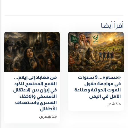
أقرأ أيضا
«مسام»... 9 سنوات
من مهاباد إلى إيلام...
في مواجهة حقول
القمع الممنهج للكرد
الموت الحوثية وصناعة
في إيران بين الاعتقال
الأمل في اليمن
التعسفي والإخفاء
القسري واستهداف
منذ شهر
الأطفال
منذ شهرين