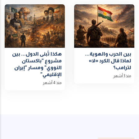
بين الحرب والهوية...
هكذا تُبنى الدول... بين
لماذا قال الكرد «لا»
مشروع "باكستان
لترامب؟
النووي" ومسار "إيران
الإقليمي"
منذ 3 أشهر
منذ 4 أشهر