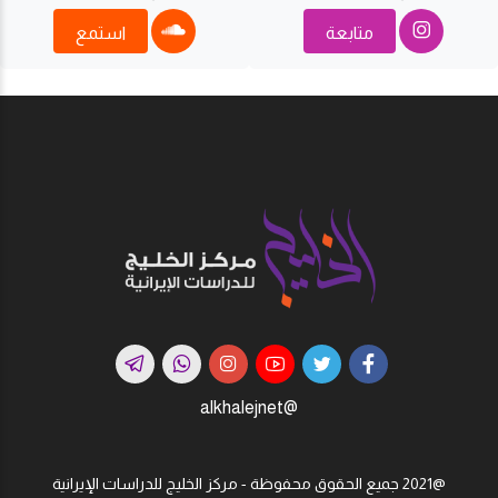
متابعة
استمع
@alkhalejnet
@2021 جميع الحقوق محفوظة - مركز الخليج للدراسات اﻹيرانية