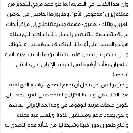
وإن هذا الكتاب، في النهاية، إنما هو جهد فردي للتحذير من
عملاء إيران "مدفوعي الأجر"، وطابورها الخامس في الوطن
العربي، وتلك - لعمري- مهمة جسيمة تحتاج إلى مراكز أبحاث
عربية متخصصة، للتنبيه من الخطر ذلك الداهم الذي يمثله
هؤلاء العملاء على أوطاننا المنكوبة بالجواسيس والخونة،
والتي تتحكم في مقدراتها ميليشيات وجماعات شيعية تابعة
لطهران، وتأخذ أوامرها من المرشد الإيراني علي خامنئي
شخصيا.
وأخيرًا، وليس آخرًا، نأمل أن يدفع الصدى الواسع الذي لقيّه
هذا الكتاب في أوساط القرّاء والمتخصصين العرب، معا، إلى
تكوين جبهات عربية للوقوف في وجه المد الإيراني الغاشم،
والذي يهدد حاضر ومستقبل بلادنا، ويلعب فيه عملاء
وأتباع طهران دورا خبيثا وشيطانيا، من شأنه عدم التصدي له