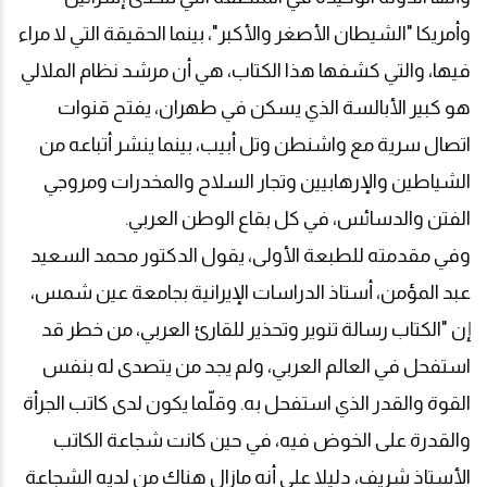
وأمريكا "الشيطان الأصغر والأكبر"، بينما الحقيقة التي لا مراء
فيها، والتي كشفها هذا الكتاب، هي أن مرشد نظام الملالي
هو كبير الأبالسة الذي يسكن في طهران، يفتح قنوات
اتصال سرية مع واشنطن وتل أبيب، بينما ينشر أتباعه من
الشياطين والإرهابيين وتجار السلاح والمخدرات ومروجي
الفتن والدسائس، في كل بقاع الوطن العربي.
وفي مقدمته للطبعة الأولى، يقول الدكتور محمد السعيد
عبد المؤمن، أستاذ الدراسات الإيرانية بجامعة عين شمس،
إن "الكتاب رسالة تنوير وتحذير للقارئ العربي، من خطر قد
استفحل في العالم العربي، ولم يجد من يتصدى له بنفس
القوة والقدر الذي استفحل به. وقلّما يكون لدى كاتب الجرأة
والقدرة على الخوض فيه، في حين كانت شجاعة الكاتب
الأستاذ شريف، دليلا على أنه مازال هناك من لديه الشجاعة