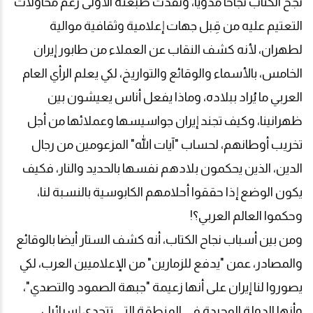
نجح الكتاب نجاحًا مدوّيًا، ونفدت طبعته الأولى رغم محاولات
التعتيم عليه من قِبل جهات إعلامية وثقافية موالية
لطهران، لأنه كشف النقاب عن العملاء من طابور إيران
الخامس، بالأسماء والوقائع والتواريخ، لكي يعلم الرأي العام
العربي ما يُراد ببلاده، وماذا يفعل أناس يعيشون بين
ظهرانينا، وكيف تجند إيران جواسيسها وعملائها من أجل
تخريب أوطانهم، لحساب "آيات الله" المزعومين من رجال
الدين، الذين يحكمون بلادهم نفسها بالحديد والنار، فكيف
يكون الوضع إذا حققوا أحلامهم الكابوسية بالنسبة لنا،
وحكموا العالم العربي؟!
ومن بين أسباب نجاح الكتاب، أنه كشف الستار أيضا بالوقائع
والمصادر، عمن "يدفع للزمارين" من الإعلاميين العرب، لكي
يصوروا لنا إيران على أنها زعيمة "جبهة الصمود والتصدي"،
وأنها الدولة الوحيدة في المنطقة التي تتحدى إسرائيل