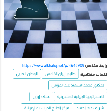
رابط مختصر:
https://www.alkhalej.net/p/4646989
طابور إيران الخامس
الوطن العربي
كلمات مفتاحية:
الدكتور محمد السعيد عبد المؤمن
الاستراتيجية الإيرانية العشرينية
عملاء إيران
شريف عبد الحميد
مركز الخليج للدراسات الإيرانية