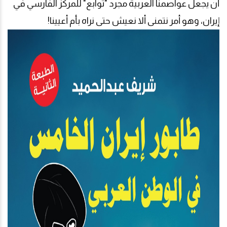
أن يجعل عواصمنا العربية مجرد "توابع" للمركز الفارسي في
إيران، وهو أمر نتمنى ألا نعيش حتى نراه بأم أعيينا!