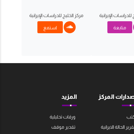
 للدراسات اﻹيرانية
مركز الخليج للدراسات اﻹيرانية
متابعة
استمع
صدارات المركز
المزيد
تب
ورقات تحليلية
قرير الحالة الايرانية
تقدير موقف