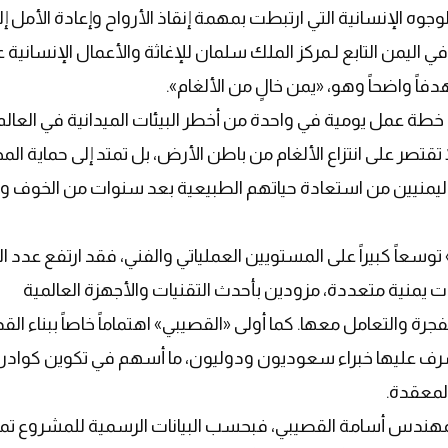
وه الإنسانية التي ارتبطت بمهمة إنقاذ الأرواح وإعادة الأمل إل
 اليمن التابع لـمركز الملك سلمان للإغاثة والأعمال الإنسانية ع
خطة عمل يومية في واحدة من أخطر البيئات الميدانية في العالم
 تقتصر على انتزاع الألغام من باطن الأرض، بل تمتد إلى حماية ال
 اليمنيين من استعادة حياتهم الطبيعية بعد سنوات من الخوف و
توسعاً كبيراً على المستويين العملياتي والفني، فقد ارتفع عدد ا
في محافظات يمنية متعددة، مزودين بأحدث التقنيات والأجهزة العالمية
رة والتعامل معها. كما أولى «القصيبي» اهتماماً خاصاً ببناء الق
أشرف عليها خبراء سعوديون ودوليون، ما أسهم في تكوين كوادر 
لمعقدة.
 المهندس أسامة القصيبي، فبحسب البيانات الرسمية للمشروع ت