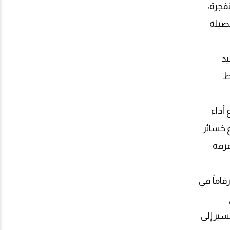
يرة غير منفجرة،
نتصف عام 2025، ثم تجاوزت الحصيلة
يد
ط
أداء
ع خسائر
 فرقه
قاماً في
سير إلى