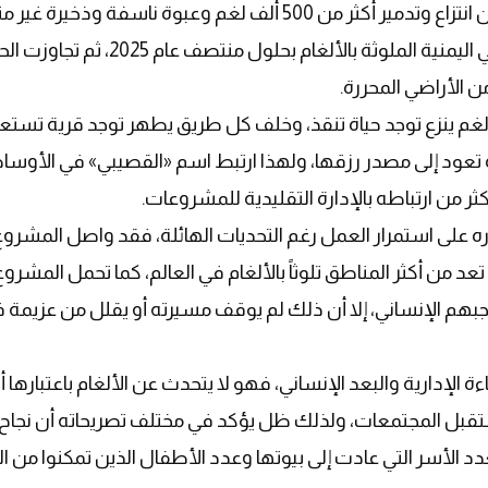
فرق «مسام» منذ انطلاقته في منتصف عام 2018 من انتزاع وتدمير أكثر من 500 ألف لغم وعبوة ناسفة وذخ
مع تطهير ما يزيد على 67 مليون متر مربع من الأراضي اليمنية الملوثة بالألغام بحلول م
لغم ينزع توجد حياة تنقذ، وخلف كل طريق يطهر توجد قرية تستع
تعود إلى مصدر رزقها، ولهذا ارتبط اسم «القصيبي» في الأوسا
ثر من ارتباطه بالإدارة التقليدية للمشروعات.
اره على استمرار العمل رغم التحديات الهائلة، فقد واصل المشروع 
 من أكثر المناطق تلوثاً بالألغام في العالم، كما تحمل المشرو
أثناء تنفيذ واجبهم الإنساني، إلا أن ذلك لم يوقف مسيرته أو يقلل من عزيمة
 الإدارية والبعد الإنساني، فهو لا يتحدث عن الألغام باعتبارها أر
س ومستقبل المجتمعات، ولذلك ظل يؤكد في مختلف تصريحاته أن نجاح
د الأسر التي عادت إلى بيوتها وعدد الأطفال الذين تمكنوا من ال