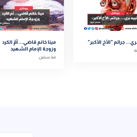
ري... جرائم "الأخ الأكبر"
مينا خانم قاضي... أمّ الكرد
وزوجة الإمام الشهيد
ة
منذ سنتين