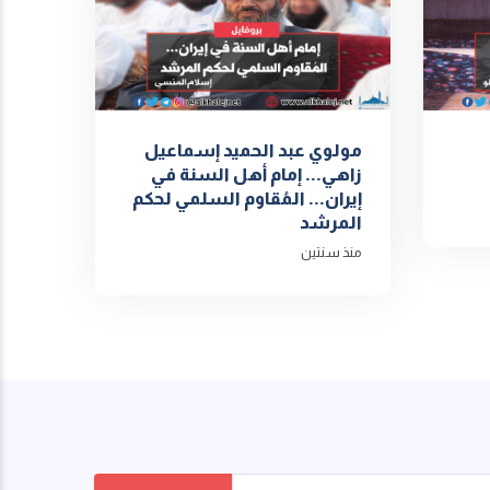
مولوي عبد الحميد إسماعيل
زاهي... إمام أهل السنة في
إيران... المُقاوم السلمي لحكم
المرشد
منذ سنتين