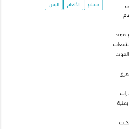
مسام
الألغام
اليمن
ى
ام
. فمنذ
مجتمعات
الموت
لفرق
درات
يمنية
مكنت