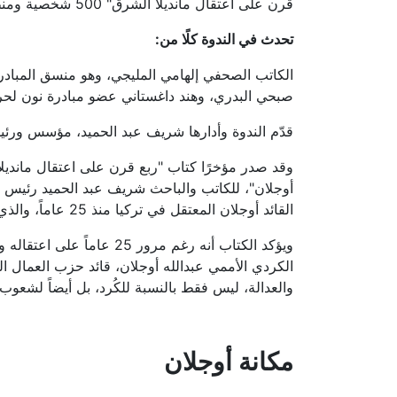
قرن على اعتقال مانديلا الشرق" 500 شخصية ومنظمة دولية تطالب بالإفراج عن القائد عبدالله أوجلان
تحدث في الندوة كلًا من
:
الكاتب الصحفي إلهامي المليجي، وهو منسق المبادرة 
صبحي البدري، وهند داغستاني عضو مبادرة نون لحرية
قدّم الندوة وأدارها شريف عبد الحميد، مؤسس ورئيس
أوجلان"، للكاتب والباحث شريف عبد الحميد رئيس مر
القائد أوجلان المعتقل في تركيا منذ 25 عاماً، والذي يتعرض لعزلة تامة منذ عدة سنوات في سجن جزيرة "إمرالي" التركي
ويؤكد الكتاب أنه رغم مرور
الكردي الأممي عبدالله أوجلان، قائد حزب العمال الك
والعدالة، ليس فقط بالنسبة للكُرد، بل أيضاً لشعو
مكانة أوجلان