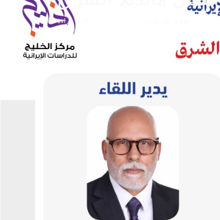
رضوى شريف
-
10 نوفمبر 2024
- 1038 قراءة