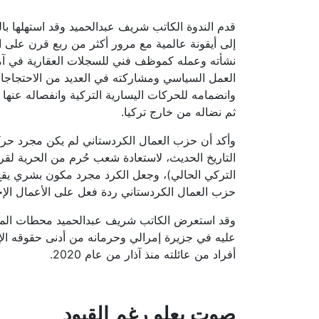
قدم الندوة الكاتب شريف عبدالحميد وقد استهلها بال
إلى أيقونة عالمية مع مرور أكثر من ربع قرن على 
نشأته وعمله كموظف فني للسجلات العقارية في آمد
العمل السياسي ومشاركته في العديد من الاحتجاجات 
ثم نضاله من خارج تركيا
.
وأكد أن حزب العمال الكردستاني لم يكن مجرد حركة
التاريخ الحديث، لاستعادة شعب حُرم من الحرية لقرون
التركي الحالي)، وجعل الكرد مجرد مكون بشري يقع
حزب العمال الكردستاني ردة فعل على الأعمال الإج
وقد استعرض الكاتب شريف عبدالحميد محطات المؤامرة
عليه في جزيرة إمرالي وحرمانه من أدنى حقوقه الإن
أفراد من عائلته منذ آذار من عام 2020
.
صوت يعلو رغم القيود