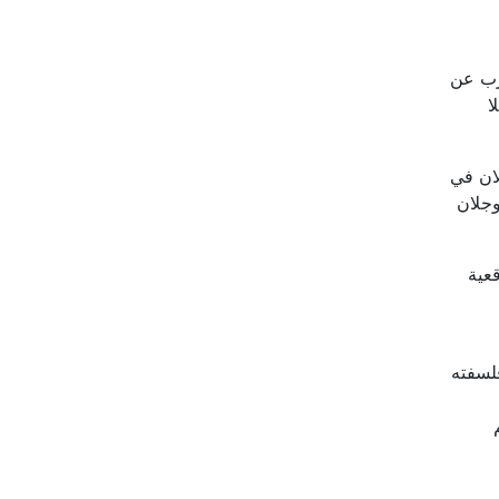
عرب عن
ا
لان في
وجلان
عية
لسفته