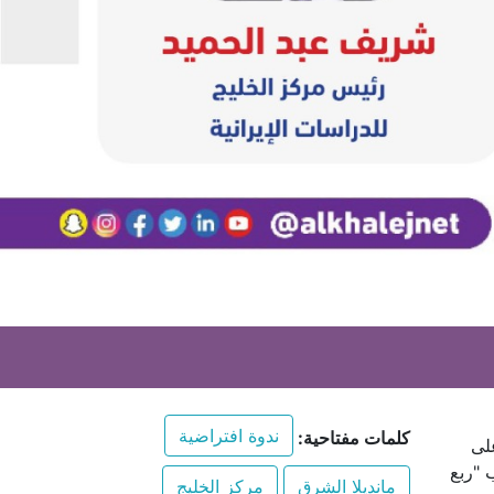
ندوة افتراضية
كلمات مفتاحية:
رن على
 "ربع
مانديلا الشرق
مركز الخليج