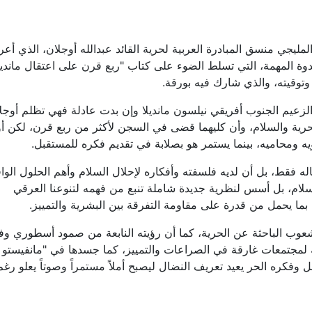
لمليجي منسق المبادرة العربية لحرية القائد عبدالله أوجلان، الذي أ
ة المهمة، التي تسلط الضوء على كتاب "ربع قرن على اعتقال مانديل
توقيته، والذي شارك فيه بورقة
.
والزعيم الجنوب أفريقي نيلسون مانديلا وإن بدت عادلة فهي تظلم أوج
رية والسلام، وأن كليهما قضى في السجن لأكثر من ربع قرن، لكن أ
يه ومحاميه، بينما يستمر هو بصلابة في تقديم فكره للمستقبل
.
ه فقط، بل أن لديه فلسفته وأفكاره لإحلال السلام وأهم الحلول الواق
لام، بل أسس لنظرية جديدة شاملة تنبع من فهمه لتنوعنا العرقي
 بما يحمل من قدرة على مقاومة التفرقة بين البشرية والتمييز
.
ب الباحثة عن الحرية، كما أن رؤيته النابعة من صمود أسطوري وف
لهمة لمجتمعات غارقة في الصراعات والتمييز، كما جسدها في "مانفيستو
ل وفكره الحر يعيد تعريف النضال ليصبح أملاً مستمراً وصوتاً يعلو رغم