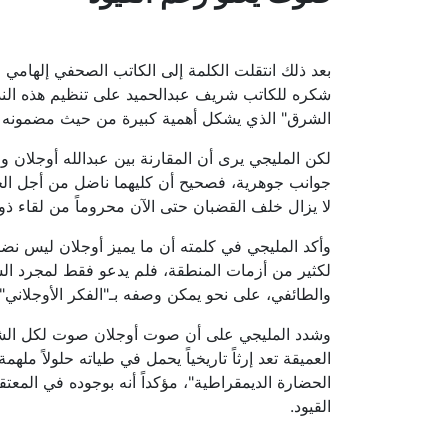
بعد ذلك انتقلت الكلمة إلى الكاتب الصحفي إلهامي ا
شكره للكاتب شريف عبدالحميد على تنظيم هذه الندو
الشرق" الذي يشكل أهمية كبيرة من حيث مضمونه و
لكن المليجي يرى أن المقارنة بين عبدالله أوجلان 
جوانب جوهرية، فصحيح أن كليهما ناضل من أجل الح
لا يزال خلف القضبان حتى الآن محروماً من لقاء ذو
وأكد المليجي في كلمته أن ما يميز أوجلان ليس نضال
لكثير من أزمات المنطقة، فلم يدعو فقط لمجرد الس
والطائفي، على نحو يمكن وصفه بـ"الفكر الأوجلاني"
وشدد المليجي على أن صوت أوجلان صوت لكل الشعو
العميقة تعد إرثاً تاريخياً يحمل في طياته حلولاً م
الحضارة الديمقراطية"، مؤكداً أنه بوجوده في المعتق
القيود
.