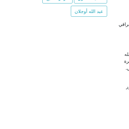
عبد الله أوجلان
عراقي
الله
رة
.
ر