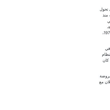
ي تحول
 منذ
ي
،
وانضمامه للحركات اليسارية التركية وانفصاله عنها بسبب شوفينيتها، وصولاً إلى تأسيسه حزب العمال الكردستاني عام 1978،
في
نظام
 كان
فروضة
لان مع