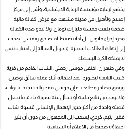
يخضع لرعاية مؤسسة الرعاية الاجتماعية، ونُقل إلى مركز
إصلاح وتأهيل في مدينة مشهد، مع فرض كفالة مالية
ضخمة بلغت خمسة مليارات تومان. ولا تبدو هذه الكفالة
مجرد إجراء قانوني، بل أداة ضغط اقتصادي ونفسي تهدف
إلى إنهاك العائلات الفقيرة، وتحويل العدالة إلى امتياز طبقي
لا يملكه الكرد البسطاء
.
وفي طهران، اختفى موسى رحمتي، الشاب القادم من قرية
كلاب التابعة لبجنورد، بعد اعتقاله أثناء عمله سائقَ توصيل.
ووفق مصادر مطلعة، فإن موسى فقد والديه منذ سنوات،
ولا يوجد من يتابع ملفه أو يسأل عنه بصورة جادة، ما يجعل
قصته واحدة من أكثر صور الإهمال الإنساني قسوة؛ شاب
فقير، يتيم، كردي، يُسحب إلى المجهول من دون أن يثير
اختفاؤه ضجيجاً في الإعلام أو السياسة
.