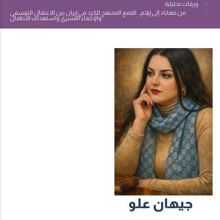
ورقات تحليلية
من مهاباد إلى إيلام... القمع الممنهج للكرد في إيران بين الاعتقال التعسفي
والإخفاء القسري واستهداف الأطفال
جيهان علو