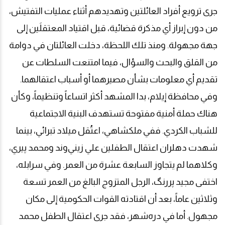
جرى ترويع أفراد العائلتين وتهديدهم أثناء عمليات التفتيش،
من دون إبراز أي مذكرة قضائية، قبل اقتياد المعتقلَين إلى
جهة مجهولة. ومنذ تلك اللحظة، دخلت العائلتان في دوامة
من القلق والبحث والسؤال، فيما امتنعت السلطات عن
تقديم أي معلومات بشأن مصيرهما أو أسباب اعتقالهما
.
وفي محافظة إيلام، بدا المشهد أكثر اتساعاً وتنظيماً، وكأن
هناك حملة أمنية مفتوحة تستهدف البنية الاجتماعية
للشباب الكردي. ففي ملكشاهي، اعتُقل ميلاد تبرائي، بينما
شهدت دهلران اعتقال الطفلين علي زيني‌وند ومحمد پيري،
وكلاهما لم يتجاوز السابعة عشرة من العمر. وفي سرابله،
اختفى مجيد پررنگ، الرجل المتزوج البالغ من العمر تسعة
وثلاثين عاماً، بعد أن اقتادته القوات الحكومية إلى مكان
مجهول. أما في دره‌شهر، فقد جرى اعتقال الطفل محمد