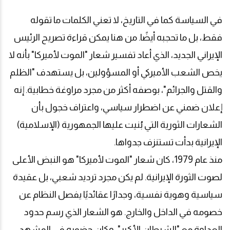
في السياسة كما في التاريخ، لا تعني الكلمات ما تقوله
فقط، بل ما تحجبه أيضًا. من هنا يمكن قراءة تصريح الرئيس
الإيراني الجديد، الذي أعاد تفسير شعار "الموت لأميركا" بأنه لا
يخص الشعب الأميركي أو المسؤولين، بل يستهدف "الظلم
والقتل والجرائم"، بوصفه أكثر من مجرد مراوغة خطابية. إنه
إعلان ضمني عن اضطرار سياسي، واعتراف خجول بأن
الشعارات الثورية التي بُنيت عليها الجمهورية (الإسلامية)
الإيرانية بدأت تستنزف جدواها
.
منذ عام 1979، كان شعار "الموت لأميركا" هو النبض الأعلى
لصوت الثورة الإيرانية. لم يكن مجرد ترديد شعبي، بل عقيدة
سياسية وهوية نفسية، وجدارًا عقائديًا يفصل النظام عن
خصومه في الداخل والخارج. هو الشعار الذي رسم حدود
العداوة مع "الشيطان الأكبر"، وكان حضوره في المشهد