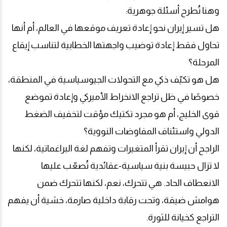
وهنا تُطرح أسئلة جوهرية
:
هل تسير إيران نحو إعادة تعريف موقعها في العالم، أم أنها
تحاول فقط إعادة توضيب واجهتها الخطابية لتناسب إيقاع
المرحلة؟
هل هو تكيّف ذكي مع التحولات الجيوسياسية في المنطقة،
خصوصًا في ظل تراجع الانخراط الأميركي وإعادة تموضع
قوى الخليج، أم هو مجرد تكتيك مؤقت لتخفيف الضغط
الدولي واستئناف المفاوضات النووية؟
الراجح أن إيران تقرأ المتغيرات وتفهم لغة البراغماتية، لكنها
لا تزال حبيسة بنية سياسية-عقائدية تُصعّب عليها
الانعطاف الحاد. هي تتحرك، نعم، لكنها تتحرك ضمن
هوامش ضيقة، وتحت رقابة داخلية صارمة، خشية أن يفهم
التراجع كخيانة للثورة
.