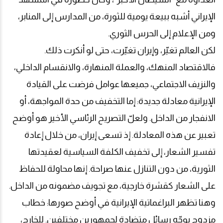
الإيراني أشبه ببيعة يومية للثورة، من المدارس إلى المنابر،
ومن الإعلام إلى الحرس الثوري
.
لكن العالم تغيّر، وإيران تغيّرت، حتى لو أنكرت ذلك.
فالاقتصاد المنهك، والعملة المنهارة، والانقسام الداخلي،
والنزيف الاجتماعي، جميعها عوامل فرضت على القيادة
الإيرانية معادلة جديدة: إما التخفيف من حدة المواجهة، أو
الانفجار من الداخل. ولعلّ التصريح الرئاسي الأخير هو أوضح
تعبير عن هذه المعادلة. إذ تسعى إيران، من خلال إعادة
تفسير الشعار، إلى تخفيف الكلفة السياسية لعقيدتها
الثورية، من دون التنازل عنها صراحة. إنها محاولة للحفاظ
على الشعار كقشرة خارجية، مع تجويف مضمونه من الداخل
.
وهنا تظهر البراغماتية الإيرانية في أوضح صورها: خطاب
مزدوج يوجّه رسائل متضادة لجمهورين مختلفين. للخارج،