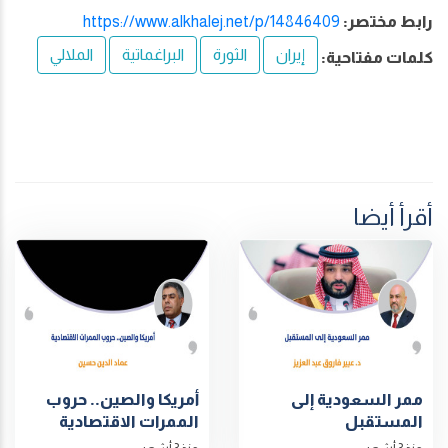
رابط مختصر:
https://www.alkhalej.net/p/14846409
إيران
الثورة
البراغماتية
الملالي
كلمات مفتاحية:
أقرأ أيضا
ممر السعودية إلى
أمريكا والصين.. حروب
المستقبل
الممرات الاقتصادية