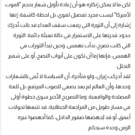
لكن ما لا يمكن إنكاره هو أن إعادة تأويل شعار بحجم "الموت
لأميركا" ليست مجرد تفصيل لغوي، بل لحظة كاشفة. إنها
إشارة إلى أن الثورة التي رفعت سقف العداء قد باتت تُدرك
حدود قدرتها على الاستمرار في حالة تعبئة دائمة. الثورة
التي كانت تصرخ، بدأت تهمس. وحين تبدأ الثورات في
الهمس، فإنها إما أن تكون على أبواب النضج، أو على شفير
التحلل
.
لقد أدركت إيران، ولو متأخرة، أن السياسة لا تُبنى بالشعارات
وحدها، وأن العالم لم يعد يصغي للصوت المرتفع، بل للغة
المصلحة والواقعية. وما التصريح الأخير سوى خطوة أولى
في مسار طويل من المراجعة الخطابية، قد تتبعها تحولات
أعمق، أو قد يُجهضها صقور الداخل، كما أجهضوا غيره
.
الزمن وحده سيحكم
.