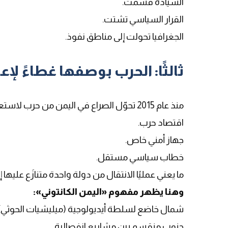
السيادة قُسمت.
القرار السياسي تشتت.
الجغرافيا تحولت إلى مناطق نفوذ.
ثالثًا: الحرب بوصفها غطاءً لإ
منذ عام 2015 تحوّل الصراع في اليمن من حرب لاستعادة الدولة إلى حرب إدارة الفراغ، ومع الوقت أصبح لكل طرف
اقتصاد حرب.
جهاز أمني خاص.
خطاب سياسي مستقل.
ما يعني عمليًا الانتقال من دولة واحدة متنازَع عليها
وهنا يظهر مفهوم «اليمن الكانتوني»:
شمال خاضع لسلطة أيديولوجية (ميليشيات الحوثي).
جنوب منقسم بين مشاريع انفصالية.