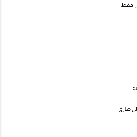
يس فقط
ة
لى طارق