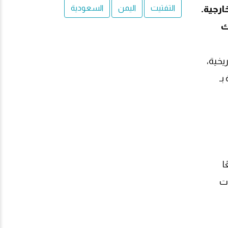
التفتيت
اليمن
السعودية
ارجية.
ك
يخية،
بـ
ا
ات