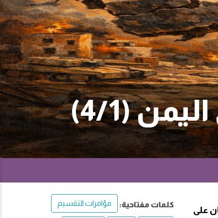
ن (4/1)
مؤامرات التقسيم
كلمات مفتاحية:
ان على