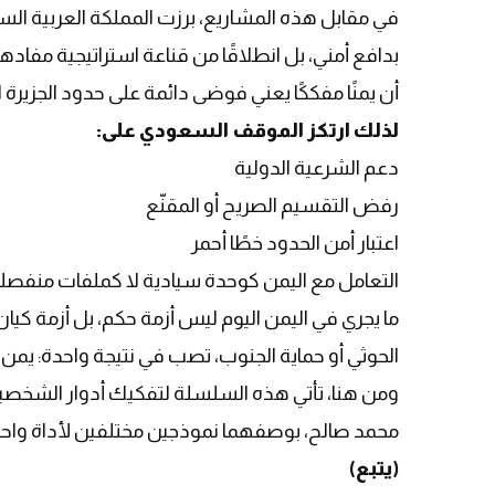
في مقابل هذه المشاريع، برزت المملكة العربية الس
بدافع أمني، بل انطلاقًا من قناعة استراتيجية مفادها
أن يمنًا مفككًا يعني فوضى دائمة على حدود الجزيرة ا
لذلك ارتكز الموقف السعودي على
:
دعم الشرعية الدولية
رفض التقسيم الصريح أو المقنّع
اعتبار أمن الحدود خطًا أحمر
التعامل مع اليمن كوحدة سيادية لا كملفات منفصل
ما يجري في اليمن اليوم ليس أزمة حكم، بل أزمة كي
الحوثي أو حماية الجنوب، تصب في نتيجة واحدة
:
يمن ض
ومن هنا، تأتي هذه السلسلة لتفكيك أدوار الشخصيات
محمد صالح، بوصفهما نموذجين مختلفين لأداة واحدة
(يتبع)