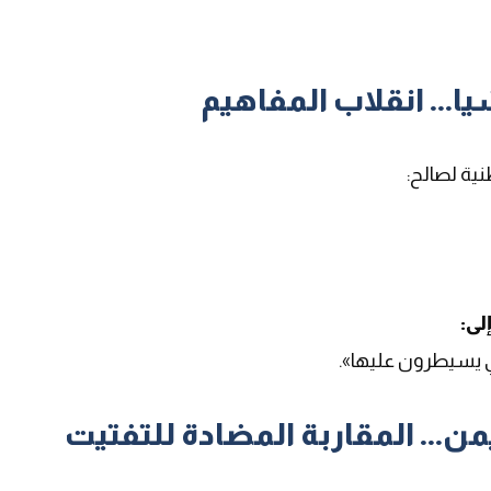
يا... انقلاب المفاهيم
نية لصالح
:
لى
:
تي يسيطرون عليها».
ن... المقاربة المضادة للتفتيت