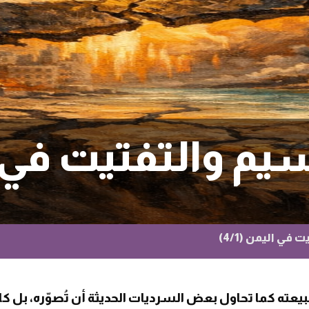
م والتفتيت في اليم
في اليمن (4/1)
بطبيعته كما تحاول بعض السرديات الحديثة أن تُصوّره، بل ك