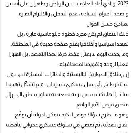
2023، والذي أعاد العلاقات بين الرياض وطهران على أسس
واضحة : احترام السيادة ، عدم التدخل ، والالتزام الصارم
بمبادئ حسن الجوار
.
ذلك الاتفاق لم يكن مجرد خطوة دبلوماسية عابرة ، بل
تعهدا سياسيا وأخلاقيا بفتح صفحة جديدة في المنطقة
.
وما يحدث اليوم لا يمثل فقط خرقا لهذا التعهد ، بل انهيارا
فعليا لروحه وتقويضا لمصداقيته
.
إن إطلاق الصواريخ الباليستية والطائرات المسيّرة نحو دول
لم تنخرط في أي عمل عسكري ضد إيران ، ولم تشكّل تهديدا
مباشرا لها، يكشف عن نزعة تصعيدية تتجاوز منطق الردع إلى
منطق فرض الأمر الواقع
.
وهو ما يطرح سؤالا جوهريا : كيف يمكن لدولة أن توقّع
اتفاق تهدئة ، ثم تمضي في سلوك عسكري عدواني يناقضه