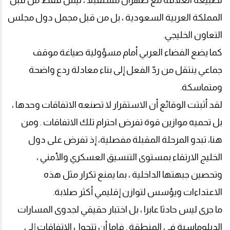
المملكة العربية السعودية ، بل من قبل مجمل دول مجلس
التعاون الخليجي
.
كما يضع الفضاء العربي أمام مسؤولية صياغة موقف
جماعي ينتقل من ردّ الفعل إلى بناء معادلة ردع واضحة
ومتماسكة
.
لقد أثبتت الوقائع أن الاستقرار لا تصنعه الاتفاقات وحدها ،
بل تحميه موازين قوة تفرض احترام تلك الاتفاقات . ومن
هنا، تبدو المرحلة المقبلة مفصلية، إذ تفرض على دول
الخليج الارتقاء بمستوى التنسيق العسكري والأمني ،
وتحصين جبهتها الداخلية ، بما يمنع تكرار مثل هذه
الاعتداءات ويؤسس لتوازن إقليمي أكثر صلابة
.
ما جرى ليس حادثا عابرا ، بل اختبار حقيقي لجدوى المسارات
الدبلوماسية في المنطقة . فإما أن تتحول الاتفاقات إلى