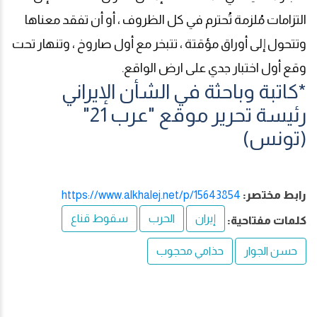
التزامات مُلزمة تُحترم في كل الظروف ، أو أن تفقد معناها
وتتحول إلى أوراق مؤقتة ، تتبخر مع أول صاروخ ، وتنهار تحت
وقع أول اختبار جدي على ارض الواقع
.
*كاتبة وباحثة في الشأن الإيراني
رئيسة تحرير موقع "عرب 21"
(تونس)
رابط مختصر:
https://www.alkhalej.net/p/15643854
إيران
الحرب
سقوط قناع
كلمات مفتاحية:
حسن الجوار
حذامي محجوب