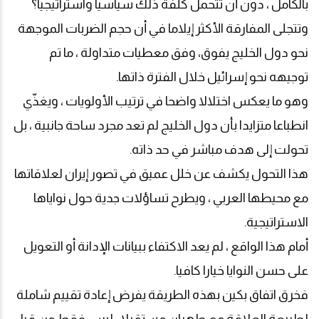
بالكامل ، دون أن تتحمل كلفة ذلك سياسيا واستراتيجيا؟
وتتجلى المفارقة الأكثر إيلاما في أن حجم الضربات الموجهة
نحو دول الخليج يفوق، وفق معطيات متداولة ، ما تم
توجيهه نحو إسرائيل خلال الفترة ذاتها
.
وهو ما يعكس اختلالا واضحا في ترتيب الأولويات ، ويغذّي
انطباعا متزايدا بأن دول الخليج لم تعد مجرد ساحة جانبية ، بل
تحولت إلى هدف مباشر في حد ذاته
.
هذا التحول يكشف عن خلل عميق في تصور إيران لعلاقاتها
مع محيطها العربي ، ويطرح تساؤلات جدية حول نواياها
الاستراتيجية
.
أمام هذا الواقع ، لم يعد الاكتفاء ببيانات الإدانة أو التعويل
على حسن النوايا خيارا كافيا
.
فخرق اتفاق بكين بهذه الطريقة يفرض إعادة تقييم شاملة
لطبيعة العلاقة مع طهران مستقبلا ، ليس فقط من قبل