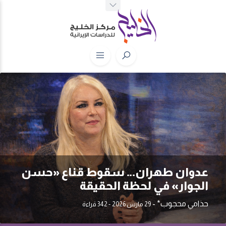
عدوان طهران… سقوط قناع «حسن
الجوار» في لحظة الحقيقة
حذامي محجوب*
-
29 مارس 2026
- 342 قراءة