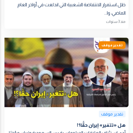
ظل استمرار الانتفاضة الشعبية التي اندلعت في أواخر العام
الماضي، وا...
منذ 3 سنوات
تقدير موقف
تقدير موقف
هل «تتغير» إيران حقًّا؟!
أدى استئناف العلاقات الدبلوماسية بين السعودية وإيران مؤخرًا،